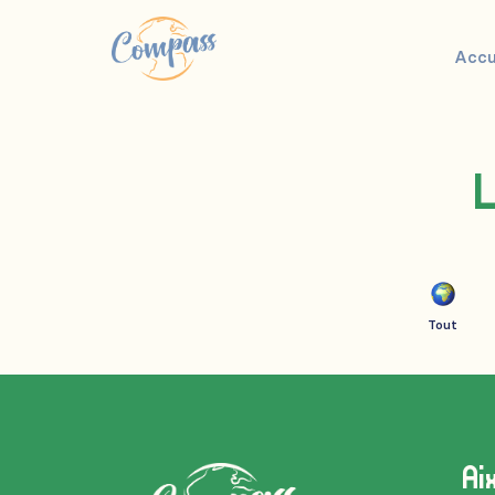
Accu
L
Tout
Ai