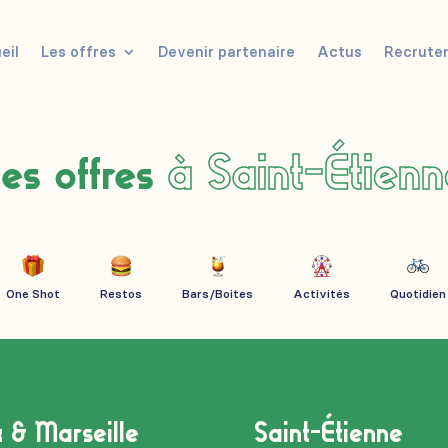
eil
Les offres
Devenir partenaire
Actus
Recrute
à Saint-Étien
es offres
One Shot
Restos
Bars/Boites
Activités
Quotidien
x & Marseille
Saint-Étienne