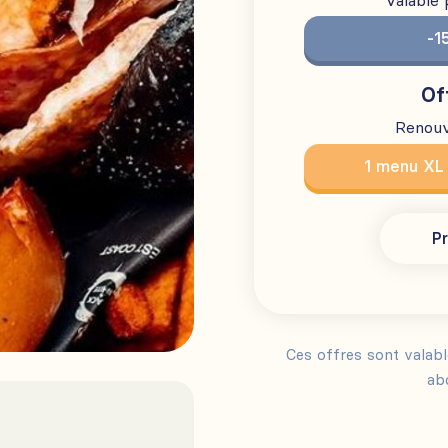
Valable
-1
Of
Renouv
1 menu XL
Pr
Ces offres sont valab
ab