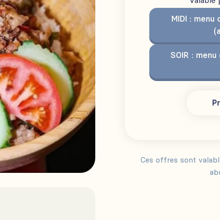
Valable
MIDI : menu 
(
SOIR : menu 
Pr
Ces offres sont valab
ab