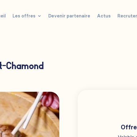
eil
Les offres
Devenir partenaire
Actus
Recrute
nt-Chamond
Offre