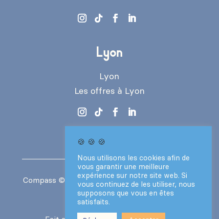
Lyon
Lyon
Les offres à Lyon
🍪 🍪 🍪
Nous utilisons les cookies afin de
vous garantir une meilleure
expérience sur notre site web. Si
Compass
© 2024 – Tous droits réservés –
CGV
vous continuez de les utiliser, nous
–
Mentions légales
supposons que vous en êtes
satisfaits.