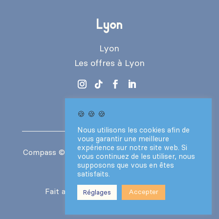
Lyon
Lyon
Les offres à Lyon
🍪 🍪 🍪
Nous utilisons les cookies afin de
vous garantir une meilleure
expérience sur notre site web. Si
Compass
© 2024 – Tous droits réservés –
CGV
vous continuez de les utiliser, nous
–
Mentions légales
supposons que vous en êtes
satisfaits.
Fait avec ❤️ par le
Collectif Vantaa
Accepter
Réglages