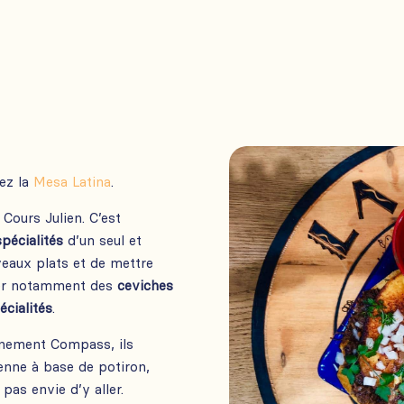
hez la
Mesa Latina
.
Cours Julien. C’est
spécialités
d’un seul et
eaux plats et de mettre
uver notamment des
ceviches
écialités
.
nement Compass, ils
ienne à base de potiron,
pas envie d’y aller.