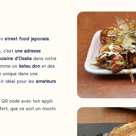
 un
street food japonais
.
e, c’est
une adresse
cuisine d’Osaka
dans notre
 comme un
katsu don
et des
e unique dans une
it idéal pour les
amateurs
e QR code avec ton appli
fert, que ce soit un mochi