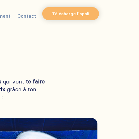
Télécharge l'appli
ment
Contact
s
qui vont
te faire
rix
grâce à ton
 :