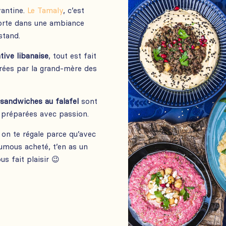
vantine.
Le Tamaly
, c’est
orte dans une ambiance
stand.
tive libanaise
, tout est fait
rées par la grand-mère des
s
sandwiches au falafel
sont
s préparées avec passion.
, on te régale parce qu’avec
mous acheté, t’en as un
us fait plaisir 😉