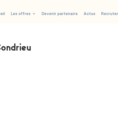
eil
Les offres
Devenir partenaire
Actus
Recrute
ondrieu