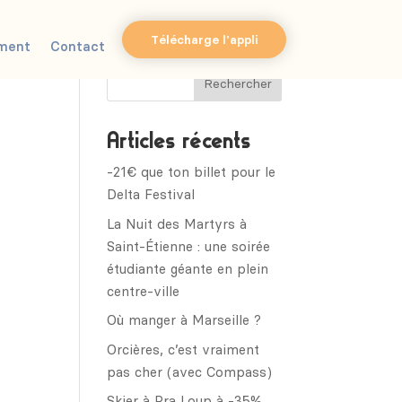
Télécharge l'appli
ment
Contact
Articles récents
-21€ que ton billet pour le
Delta Festival
La Nuit des Martyrs à
Saint-Étienne : une soirée
étudiante géante en plein
centre-ville
Où manger à Marseille ?
Orcières, c’est vraiment
pas cher (avec Compass)
Skier à Pra Loup à -35%