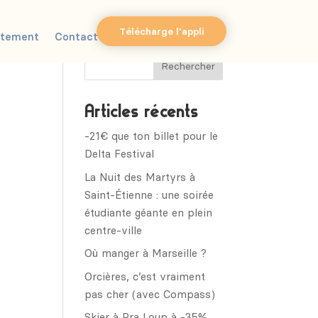
Télécharge l'appli
utement
Contact
Articles récents
-21€ que ton billet pour le
Delta Festival
La Nuit des Martyrs à
Saint-Étienne : une soirée
étudiante géante en plein
centre-ville
Où manger à Marseille ?
Orcières, c’est vraiment
pas cher (avec Compass)
Skier à Pra Loup à -35%