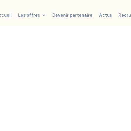
ccueil
Les offres
Devenir partenaire
Actus
Recr