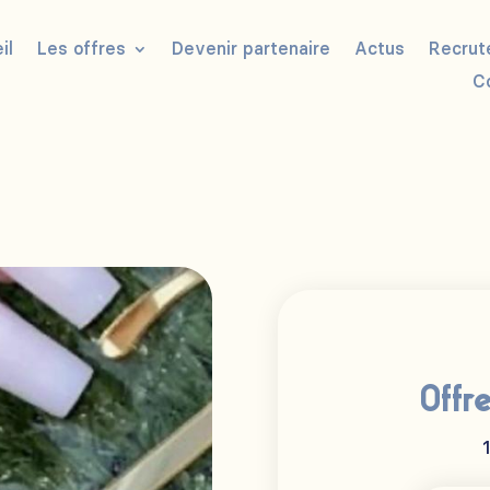
il
Les offres
Devenir partenaire
Actus
Recrut
C
Offr