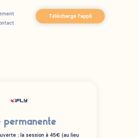
ement
Télécharge l'appli
ontact
e permanente
erte : la session à 45€ (au lieu