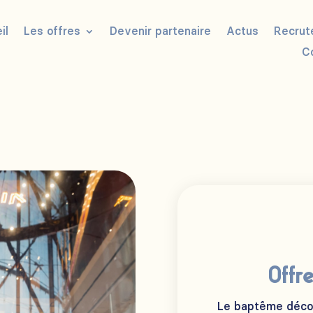
il
Les offres
Devenir partenaire
Actus
Recrut
C
Offr
Le baptême découv