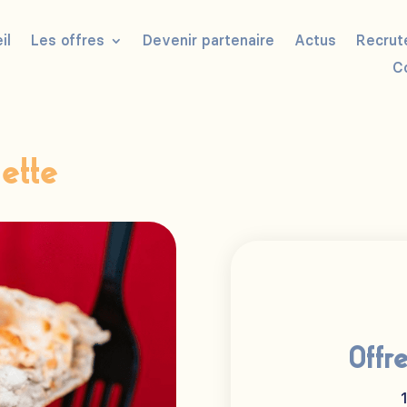
il
Les offres
Devenir partenaire
Actus
Recrut
C
lette
Offr