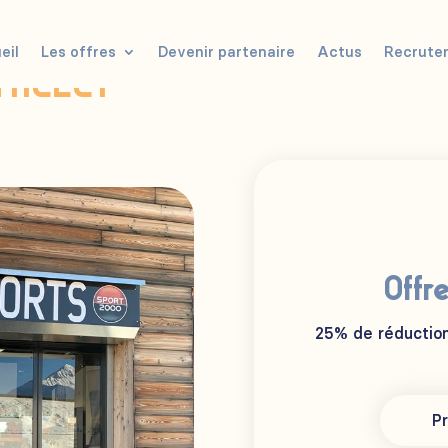
eil
Les offres
Devenir partenaire
Actus
Recrute
YRELET
Offr
25% de réduction
Pr