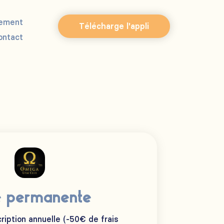
ement
Télécharge l'appli
ontact
e permanente
cription annuelle (-50€ de frais