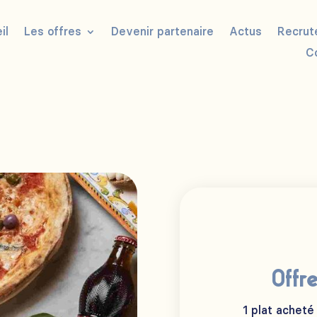
il
Les offres
Devenir partenaire
Actus
Recrut
C
Offr
1 plat acheté