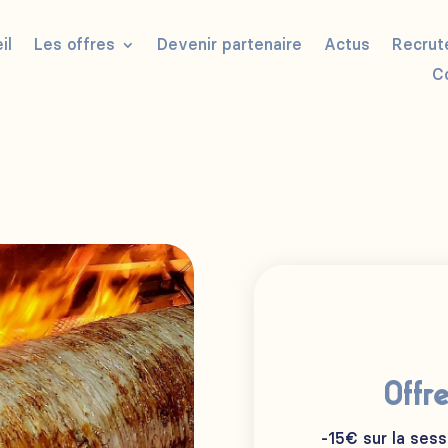
il
Les offres
Devenir partenaire
Actus
Recrut
C
Offr
-15€ sur la sess