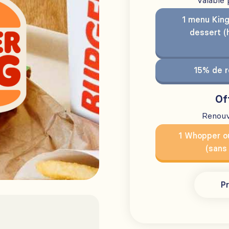
Valable
1 menu King
dessert (
15% de r
Of
Renouv
1 Whopper o
(sans
Pr