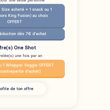
 pour une seule personne
 Size acheté = 1 snack ou 1
hors King Fusion) au choix
OFFERT
éduction dès 7€ d'achat
fre(s) One Shot
elée(s) une fois par an
u 1 Whopper Veggie OFFERT
 contrepartie d'achat)
ofite de ton offre