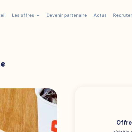
eil
Les offres
Devenir partenaire
Actus
Recrute
me
Offre