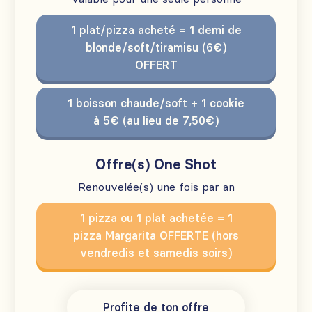
1 plat/pizza acheté = 1 demi de
blonde/soft/tiramisu (6€)
OFFERT
1 boisson chaude/soft + 1 cookie
à 5€ (au lieu de 7,50€)
Offre(s) One Shot
Renouvelée(s) une fois par an
1 pizza ou 1 plat achetée = 1
pizza Margarita OFFERTE (hors
vendredis et samedis soirs)
Profite de ton offre