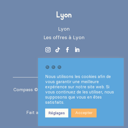
Lyon
Lyon
Les offres à Lyon
🍪 🍪 🍪
Nous utilisons les cookies afin de
vous garantir une meilleure
expérience sur notre site web. Si
Compass
© 2024 – Tous droits réservés –
CGV
vous continuez de les utiliser, nous
–
Mentions légales
supposons que vous en êtes
satisfaits.
Fait avec ❤️ par le
Collectif Vantaa
Accepter
Réglages