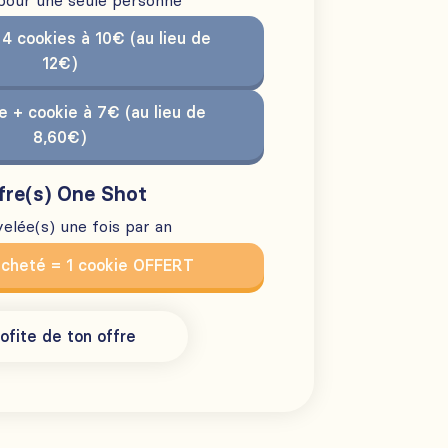
 pour une seule personne
 4 cookies à 10€ (au lieu de
12€)
e + cookie à 7€ (au lieu de
8,60€)
fre(s) One Shot
elée(s) une fois par an
acheté = 1 cookie OFFERT
ofite de ton offre