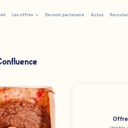
eil
Les offres
Devenir partenaire
Actus
Recrute
Confluence
Offre