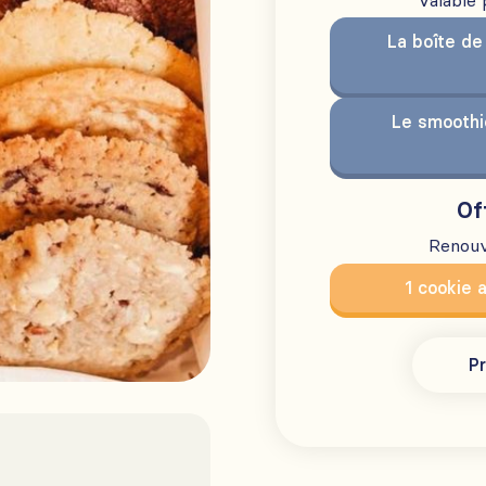
Valable
La boîte de
Le smoothi
Of
Renouv
1 cookie 
Pr