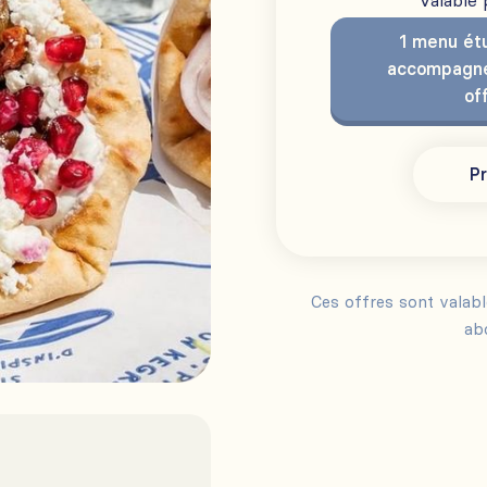
Valable
1 menu étu
accompagne
of
Pr
Ces offres sont valab
ab