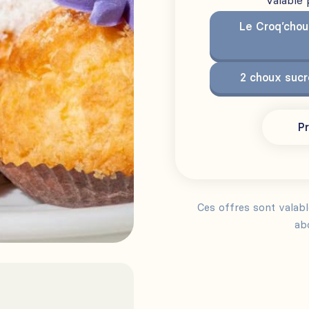
Valable
Le Croq’chou
2 choux suc
Pr
Ces offres sont valab
ab