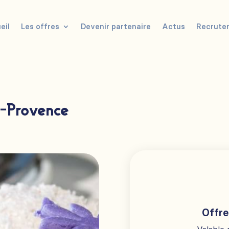
eil
Les offres
Devenir partenaire
Actus
Recrute
n-Provence
Offre